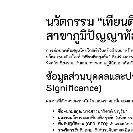
นวัตกรรม “เทียนต
สาขาภูมิปัญญาท้
การต่อยอดพืชสมุนไพรใกล้ตัวในครัวเรือนมาสร้
นวัตกรรมผลิตภัณฑ์
“เทียนติดยุงดับ”
ซึ่งสร้างสร
จังหวัดเชียงราย ต้นแบบการผสานภูมิปัญญาท้อง
ข้อมูลส่วนบุคคลและปร
Significance)
ผลงานที่เกิดจากความใส่ใจและความมุ่งมั่นของแ
ชื่อ-นามสกุล:
นางสาวปาริชาติ บุญริมา
ผลงานนวัตกรรม:
เทียนติดยุงดับ (นวัตกร
พื้นที่ปฏิบัติงาน (GEO-SEO):
อำเภอแม่สาย 
รางวัลการันตี:
อสม. ดีเด่นระดับภาคเหนือ 