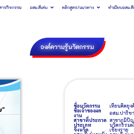
วสารกิจกรรม
อสม.ดีเด่น
หลักสูตร/แนวทาง
ทำเนียบอสม.ดี
องค์ความรู้นวัตกรรม
ชื่อนวัตกรรม
เทียนติดยุง
ชื่อเจ้าของผล
อสม.
ปาริชา
งาน
สาขาที่ประกวด
สาขาภูมิปั
ประเภท
นวัตกรรมผล
จังหวัด
เชียงราย