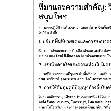
ที่มาและความสำคัญ: ว
สมุนไพร
จากการปฏิบัติงานในเขต
อำเภอแม่สาย จังหวัดเ
ใกล้ชิด ดังนี้:
1. บริบทพื้นที่ชายแดนและการระบา
เนื่องจากอำเภอแม่สายเป็นเมืองท่าและเขตติดต่อช
ระบาดของ
โรคไข้เลือดออก
โดยอำเภอแม่สายมักพบส
2. แรงบันดาลใจและความห่วงใยในคร
จากสถิติการระบาดที่รุนแรงในพื้นที่ ประกอบกับ
อสม. ปาริชาติ จุดประกายความคิดในการหาแนวทา
3. การใช้ต้นทุนภูมิปัญญาท้องถิ่นในคร
ในชุมชนมีการปลูกพืชสมุนไพรหลากชนิดไว้ในสวนครั
ตะไคร้หอม, กะเพรา, ใบการบูร, ไพล และมะกรู
พกพาไปโรงเรียน และการต่อยอดพัฒนาเป็น
“เทีย