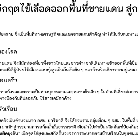
ิกฤตไข้เลือดออกพื้นที่ชายแดน สู่
ชียงราย
ซึ่งเป็นพื้นที่ทางเศรษฐกิจและเขตชายแดนสำคัญ ทำให้มีบริบทเฉพาะ
ดของโรค
ายแดน จึงมีนักท่องเที่ยวทั้งชาวไทยและชาวต่างชาติเดินทางเข้าออกพื้นที่
ถิติผู้ป่วยไข้เลือดออกพุ่งสูงเป็นอันดับต้น ๆ ของจังหวัดเชียงรายอยู่เสมอ
อบครัว
ความกังวลและความเป็นห่วงบุตรหลานและหลานตัวเล็ก ๆ ในบ้านที่เสี่ยงต่อกา
งป้องกันที่ปลอดภัย ไร้สารเคมีตกค้าง
ัวเรือน
วเป็นจำนวนมาก อสม. ปาริชาติ จึงได้รวบรวมกลุ่มเพื่อน ๆ อสม. ในพื้นที่ น
ด
มาเข้าสู่กระบวนการสกัดน้ำมันธรรมชาติ เพื่อนำไปทำเป็นผลิตภัณฑ์ป้องกันย
นติดยุงดับ”
เพื่อจุดไล่ยุงและสกัดกั้นวงจรการระบาดตามบ้านเรือนในชุมชนและ