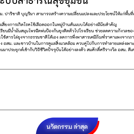
อระบบสาธารณสุขชุมชน
. ปาริชาติ บุญริมา สามารถสร้างความเปลี่ยนแปลงและประโยชน์ให้แก่พื้นที่อ
สี่ยงการเกิดโรคไข้เลือดออกในหมู่บ้านต้นแบบได้อย่างมีนัยสำคัญ
เรียนมีน้ำมันสมุนไพรฉีดพ่นป้องกันยุงติดตัวไปโรงเรียน ช่วยลดความกังวลขอ
ใช้สารไล่ยุงจากธรรมชาติได้เอง ลดการพึ่งพาสารเคมีภัณฑ์ราคาแพงจาก
ง อสม. และชาวบ้านในการดูแลสิ่งแวดล้อม ควบคู่ไปกับการทำลายแหล่งเพาะพั
ิ่นมาประยุกต์เข้ากับวิถีชีวิตปัจจุบันได้อย่างลงตัว สมศักดิ์ศรีรางวัล อสม.
นวัตกรรม ล่าสุด