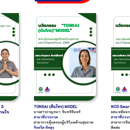
 3
TONSAI (ต้นไทร) MODEL
NCD Smar
ภาพใจ
นางสาว
กาญจนา
จันทร์อินทร์
อสม.
หทัยพร
สาขาที่ประกวด
สาขาที่ประ
สาขาการคุ้มครองผู้บริโภคด้านสุขภาพ
สาขาการป้อ
จังหวัด
พัทลุง
ติดต่อ