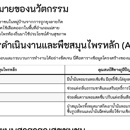
าหมายของนวัตกรรม
ะชาชนในหมู่บ้านจากการถูกยุงลายกัด
ไข้เลือดออกในพื้นที่อำเภอแม่สาย
ุนไพรท้องถิ่นมาใช้ประโยชน์ด้านสุขภาพ
ดำเนินงานและพืชสมุนไพรหลัก (AI
ระกอบและกระบวนการทำงานได้อย่างชัดเจน นี่คือตารางข้อมูลโครงสร้างของ
ุนไพรหลัก
คุณสมบัติทางภูมิ
มีน้ำมันหอมระเหยเข้มข้น มีฤทธิ์ขับไล่ย
ช่วยแต่งกลิ่นธรรมชาติและเสริมฤทธิ์การ
ช่วยเพิ่มความหอมสดชื่น ปรับแต่งกลิ่นเท
นำสมุนไพรทั้งหมดมาสกัดเอาน้ำมันหอม
ขึ้นรูปเทียนและน้ำมันฉีดพ่นเพื่อใช้งานเชิง