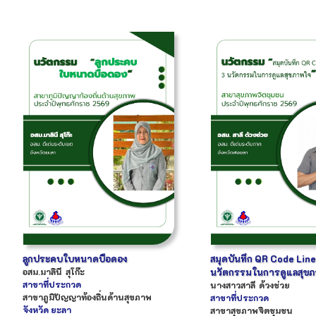
ลูกประคบใบหนาดบือดอง
สมุดบันทึก QR Code Line
อสม.
มาลินี
สุโก๊ะ
นวัตกรรมในการดูแลสุข
สาขาที่ประกวด
นางสาว
สาลี
ด้วงช่วย
สาขาภูมิปัญญาท้องถิ่นด้านสุขภาพ
สาขาที่ประกวด
จังหวัด
ยะลา
สาขาสุขภาพจิตชุมชน