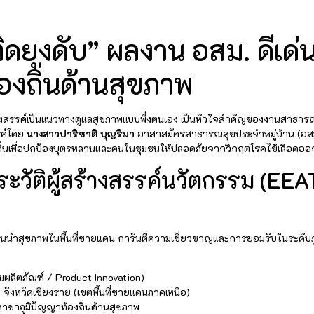
ิดยุงดับ” ผลงาน อสม. ดีเด
องถิ่นด้านสุขภาพ
างสรรค์เป็นแนวทางดูแลสุขภาพแบบพึ่งตนเอง เป็นหัวใจสำคัญของงานสาธา
รค์โดย
นางสาวปาริชาติ บุญริมา
อาสาสมัครสาธารณสุขประจำหมู่บ้าน (อสม
ถิ่นเพื่อปกป้องบุตรหลานและคนในชุมชนให้ปลอดภัยจากวิกฤตโรคไข้เลือดออ
ะวัติผู้สร้างสรรค์นวัตกรรม (EEA
กนนำสุขภาพในพื้นที่ชายแดน การันตีความเชี่ยวชาญและการยอมรับในระดับภ
รมผลิตภัณฑ์ / Product Innovation)
จังหวัดเชียงราย (เขตพื้นที่ชายแดนภาคเหนือ)
สาขาภูมิปัญญาท้องถิ่นด้านสุขภาพ