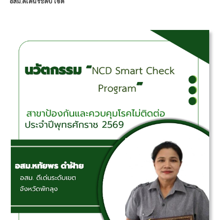
อสม.ดีเด่นระดับ เขต