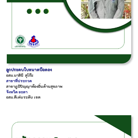
ลูกประคบใบหนาดบือดอง
อสม.
มาลินี
สุโก๊ะ
สาขาที่ประกวด
สาขาภูมิปัญญาท้องถิ่นด้านสุขภาพ
จังหวัด
ยะลา
อสม.ดีเด่นระดับ เขต