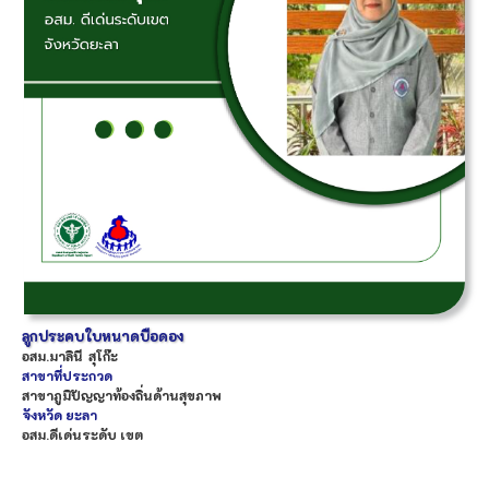
ลูกประคบใบหนาดบือดอง
อสม.
มาลินี
สุโก๊ะ
สาขาที่ประกวด
สาขาภูมิปัญญาท้องถิ่นด้านสุขภาพ
จังหวัด
ยะลา
อสม.ดีเด่นระดับ เขต