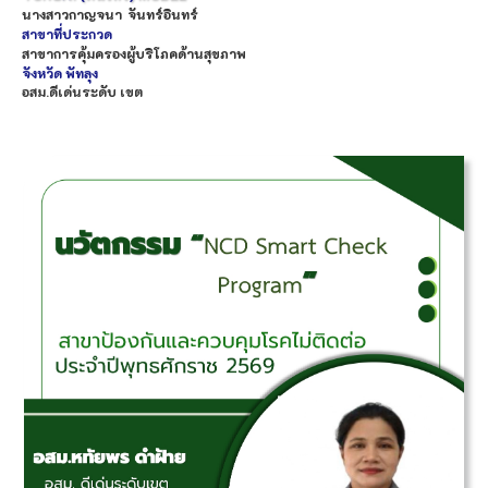
นางสาว
กาญจนา
จันทร์อินทร์
สาขาที่ประกวด
สาขาการคุ้มครองผู้บริโภคด้านสุขภาพ
จังหวัด
พัทลุง
อสม.ดีเด่นระดับ เขต