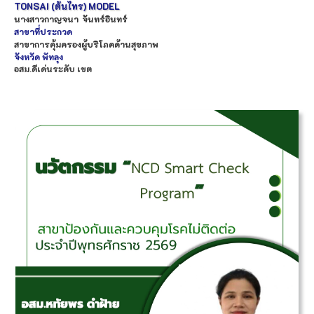
TONSAI (ต้นไทร) MODEL
นางสาว
กาญจนา
จันทร์อินทร์
สาขาที่ประกวด
สาขาการคุ้มครองผู้บริโภคด้านสุขภาพ
จังหวัด
พัทลุง
อสม.ดีเด่นระดับ เขต