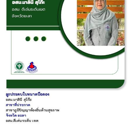
ลูกประคบใบหนาดบือดอง
อสม.
มาลินี
สุโก๊ะ
สาขาที่ประกวด
สาขาภูมิปัญญาท้องถิ่นด้านสุขภาพ
จังหวัด
ยะลา
อสม.ดีเด่นระดับ เขต