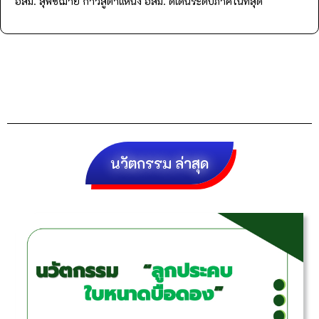
อสม. สุพิชฌาย์ ก้าวสู่ตำแหน่ง อสม. ดีเด่นระดับภาคในที่สุด
นวัตกรรม ล่าสุด