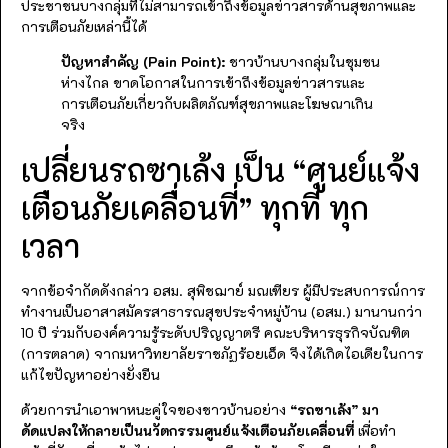
ประชาชนบางกลุ่มที่ไม่สามารถเข้าถึงข้อมูลข่าวสารด้านสุขภาพและ
การเตือนภัยเหล่านี้ได้
ปัญหาสำคัญ (Pain Point):
ชาวบ้านบางกลุ่มในชุมชน
ห่างไกล ขาดโอกาสในการเข้าถึงข้อมูลข่าวสารและ
การเตือนภัยเกี่ยวกับผลิตภัณฑ์สุขภาพและโฆษณาเกิน
จริง
เปลี่ยนรถซาเล้ง เป็น “ศูนย์แจ้ง
เตือนภัยเคลื่อนที่” ทุกที่ ทุก
เวลา
จากข้อจำกัดดังกล่าว อสม. สุพิชฌาย์ มณเฑียร ผู้มีประสบการณ์การ
ทำงานเป็นอาสาสมัครสาธารณสุขประจำหมู่บ้าน (อสม.) มานานกว่า
10 ปี ร่วมกับองค์ความรู้ระดับปริญญาตรี คณะบริหารธุรกิจบัณฑิต
(การตลาด) จากมหาวิทยาลัยราชภัฏร้อยเอ็ด จึงได้เกิดไอเดียในการ
แก้ไขปัญหาอย่างยั่งยืน
ด้วยการนำเอาพาหนะคู่ใจของชาวบ้านอย่าง
“รถซาเล้ง” มา
ดัดแปลงให้กลายเป็นนวัตกรรมศูนย์แจ้งเตือนภัยเคลื่อนที่
เพื่อทำ