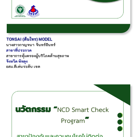
TONSAI (ต้นไทร) MODEL
นางสาว
กาญจนา
จันทร์อินทร์
สาขาที่ประกวด
สาขาการคุ้มครองผู้บริโภคด้านสุขภาพ
จังหวัด
พัทลุง
อสม.ดีเด่นระดับ เขต