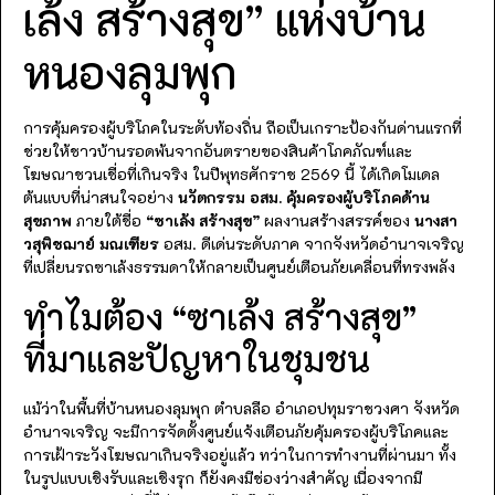
เล้ง สร้างสุข” แห่งบ้าน
หนองลุมพุก
การคุ้มครองผู้บริโภคในระดับท้องถิ่น ถือเป็นเกราะป้องกันด่านแรกที่
ช่วยให้ชาวบ้านรอดพ้นจากอันตรายของสินค้าโภคภัณฑ์และ
โฆษณาชวนเชื่อที่เกินจริง
ในปีพุทธศักราช 2569 นี้ ได้เกิดโมเดล
ต้นแบบที่น่าสนใจอย่าง
นวัตกรรม อสม. คุ้มครองผู้บริโภคด้าน
สุขภาพ
ภายใต้ชื่อ
“ซาเล้ง สร้างสุข”
ผลงานสร้างสรรค์ของ
นางสา
วสุพิชฌาย์ มณเฑียร
อสม. ดีเด่นระดับภาค จากจังหวัดอำนาจเจริญ
ที่เปลี่ยนรถซาเล้งธรรมดาให้กลายเป็นศูนย์เตือนภัยเคลื่อนที่ทรงพลัง
ทำไมต้อง “ซาเล้ง สร้างสุข”
ที่มาและปัญหาในชุมชน
แม้ว่าในพื้นที่บ้านหนองลุมพุก ตำบลลือ อำเภอปทุมราชวงศา จังหวัด
อำนาจเจริญ จะมีการจัดตั้งศูนย์แจ้งเตือนภัยคุ้มครองผู้บริโภคและ
การเฝ้าระวังโฆษณาเกินจริงอยู่แล้ว ทว่าในการทำงานที่ผ่านมา ทั้ง
ในรูปแบบเชิงรับและเชิงรุก ก็ยังคงมีช่องว่างสำคัญ เนื่องจากมี