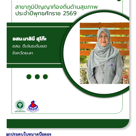
ลูกประคบใบหนาดบือดอง