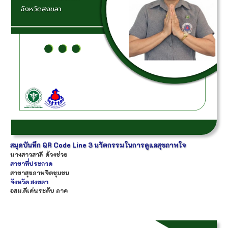
สมุดบันทึก QR Code Line 3 นวัตกรรมในการดูแลสุขภาพใจ
นางสาว
สาลี
ด้วงช่วย
สาขาที่ประกวด
สาขาสุขภาพจิตชุมชน
จังหวัด
สงขลา
อสม.ดีเด่นระดับ ภาค