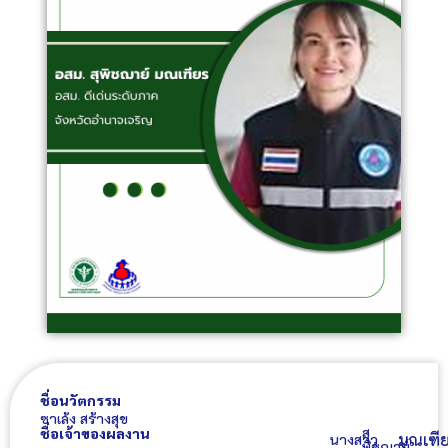
ชื่อนวัตกรรม
ซาเล้ง สร้างสุข
สุ
ชื่อเจ้าของผลงาน
มณเฑี
นางสาว
พิชฌาย์