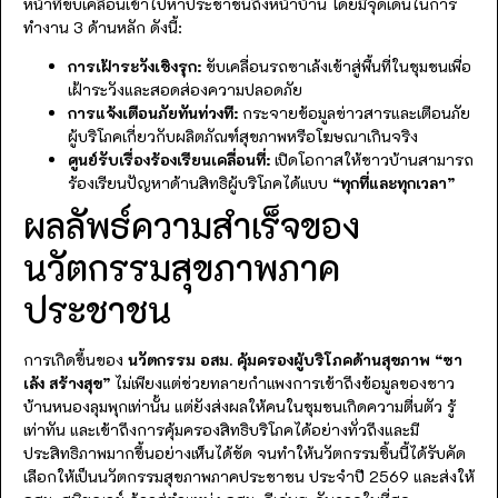
หน้าที่ขับเคลื่อนเข้าไปหาประชาชนถึงหน้าบ้าน โดยมีจุดเด่นในการ
ทำงาน 3 ด้านหลัก ดังนี้:
การเฝ้าระวังเชิงรุก:
ขับเคลื่อนรถซาเล้งเข้าสู่พื้นที่ในชุมชนเพื่อ
เฝ้าระวังและสอดส่องความปลอดภัย
การแจ้งเตือนภัยทันท่วงที:
กระจายข้อมูลข่าวสารและเตือนภัย
ผู้บริโภคเกี่ยวกับผลิตภัณฑ์สุขภาพหรือโฆษณาเกินจริง
ศูนย์รับเรื่องร้องเรียนเคลื่อนที่:
เปิดโอกาสให้ชาวบ้านสามารถ
ร้องเรียนปัญหาด้านสิทธิผู้บริโภคได้แบบ
“ทุกที่และทุกเวลา”
ผลลัพธ์ความสำเร็จของ
นวัตกรรมสุขภาพภาค
ประชาชน
การเกิดขึ้นของ
นวัตกรรม อสม. คุ้มครองผู้บริโภคด้านสุขภาพ “ซา
เล้ง สร้างสุข”
ไม่เพียงแต่ช่วยทลายกำแพงการเข้าถึงข้อมูลของชาว
บ้านหนองลุมพุกเท่านั้น แต่ยังส่งผลให้คนในชุมชนเกิดความตื่นตัว รู้
เท่าทัน และเข้าถึงการคุ้มครองสิทธิบริโภคได้อย่างทั่วถึงและมี
ประสิทธิภาพมากขึ้นอย่างเห็นได้ชัด จนทำให้นวัตกรรมชิ้นนี้ได้รับคัด
เลือกให้เป็นนวัตกรรมสุขภาพภาคประชาชน ประจำปี 2569 และส่งให้