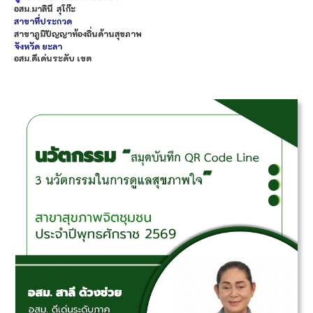
อสม.
มาลินี
สุโก๊ะ
สาขาที่ประกวด
สาขาภูมิปัญญาท้องถิ่นด้านสุขภาพ
จังหวัด
ยะลา
อสม.ดีเด่นระดับ เขต