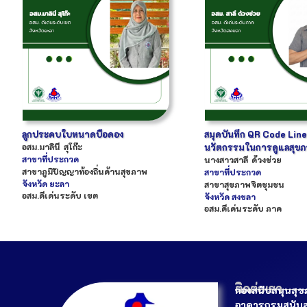
ลูกประคบใบหนาดบือดอง
สมุดบันทึก QR Code Line
อสม.
มาลินี
สุโก๊ะ
นวัตกรรมในการดูแลสุข
สาขาที่ประกวด
นางสาว
สาลี
ด้วงช่วย
สาขาภูมิปัญญาท้องถิ่นด้านสุขภาพ
สาขาที่ประกวด
จังหวัด
ยะลา
สาขาสุขภาพจิตชุมชน
อสม.ดีเด่นระดับ เขต
จังหวัด
สงขลา
อสม.ดีเด่นระดับ ภาค
ติดต่อเรา
กองสนับสนุนสุ
อาคารกรมสนับส