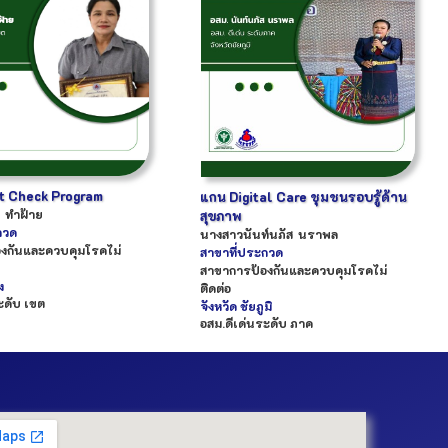
t Check Program
แกน Digital Care ชุมชนรอบรู้ด้าน
ทำฝ้าย
สุขภาพ
กวด
นางสาว
นันท์นภัส
นราพล
งกันและควบคุมโรคไม่
สาขาที่ประกวด
สาขาการป้องกันและควบคุมโรคไม่
ง
ติดต่อ
ะดับ เขต
จังหวัด
ชัยภูมิ
อสม.ดีเด่นระดับ ภาค