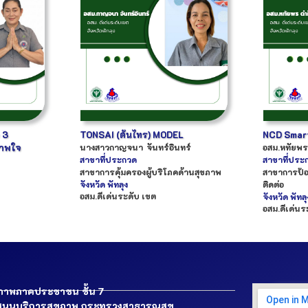
 3
TONSAI (ต้นไทร) MODEL
NCD Smar
ภาพใจ
นางสาว
กาญจนา
จันทร์อินทร์
อสม.
หทัยพร
สาขาที่ประกวด
สาขาที่ประ
สาขาการคุ้มครองผู้บริโภคด้านสุขภาพ
สาขาการป้อ
จังหวัด
พัทลุง
ติดต่อ
อสม.ดีเด่นระดับ เขต
จังหวัด
พัทลุ
อสม.ดีเด่นร
ขภาพภาคประชาชน ชั้น 7
นุนบริการสุขภาพ กระทรวงสาธารณสุข