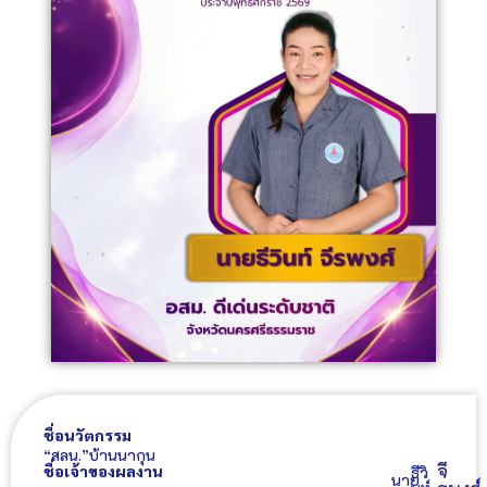
ชื่อนวัตกรรม
“สลน.”บ้านนากุน
จี
ชื่อเจ้าของผลงาน
ธีวิ
นาย