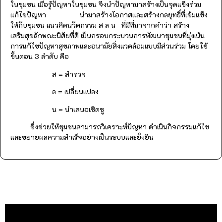
ในชุมชน เมื่อรู้ปัญหาในชุมชน จึงนำปัญหามาสร้างเป็นจุดแข็งร่วม
แก้ไขปัญหา นำมาสร้างโอกาสและสร้างกลยุทธิ์ที่เข้มแข็ง
ให้กับชุมชน แนวคิดนวัตกรรม ส ล น ที่มีที่มาจากคำว่า สร้าง
เสริมสุขลักษณะนิสัยที่ดี เป็นกรอบกระบวนการพัฒนาชุมชนที่มุ่งเน้น
การแก้ไขปัญหาสุขภาพและอนามัยสิ่งแวดล้อมแบบมีส่วนร่วม โดยใช้
ขั้นตอน 3 ลำดับ คือ
ส = สำรวจ
ล = เปลี่ยนแปลง
น = นำเสนอเชิดชู
ซึ่งช่วยให้ชุมชนสามารถวิเคราะห์ปัญหา ดำเนินกิจกรรมแก้ไข
และขยายผลความสำเร็จอย่างเป็นระบบและยั่งยืน