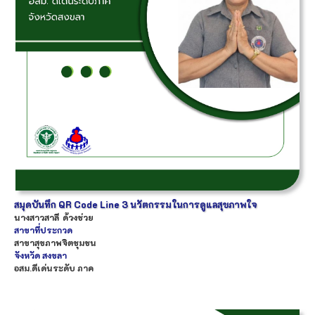
สมุดบันทึก QR Code Line 3 นวัตกรรมในการดูแลสุขภาพใจ
นางสาว
สาลี
ด้วงช่วย
สาขาที่ประกวด
สาขาสุขภาพจิตชุมชน
จังหวัด
สงขลา
อสม.ดีเด่นระดับ ภาค