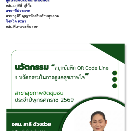
อสม.
มาลินี
สุโก๊ะ
สาขาที่ประกวด
สาขาภูมิปัญญาท้องถิ่นด้านสุขภาพ
จังหวัด
ยะลา
อสม.ดีเด่นระดับ เขต