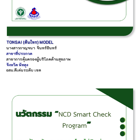
TONSAI (ต้นไทร) MODEL
นางสาว
กาญจนา
จันทร์อินทร์
สาขาที่ประกวด
สาขาการคุ้มครองผู้บริโภคด้านสุขภาพ
จังหวัด
พัทลุง
อสม.ดีเด่นระดับ เขต