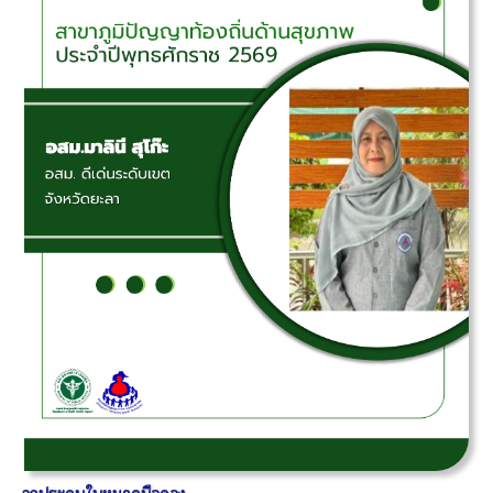
ลูกประคบใบหนาดบือดอง